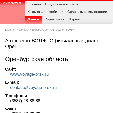
Навигация
Родительские
Главная
Подбор автомобиля
страницы
Каталог автомобилей
Сравнить комплектации
AvtoAvto.ru
Дилеры
Справочник
Журнал
Главная
Дилеры
Дилеры Opel
Автосалон ВОЯЖ
Автосалон ВОЯЖ. Официальный дилер
Opel
Оренбургская область
Сайт:
www.voyage-orsk.ru
E-mail:
contact@voyage-orsk.ru
Телефоны:
(3537) 28-88-88
Факс: