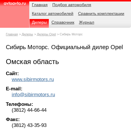
Навигация
Родительские
Главная
Подбор автомобиля
страницы
Каталог автомобилей
Сравнить комплектации
AvtoAvto.ru
Дилеры
Справочник
Журнал
Главная
Дилеры
Дилеры Opel
Сибирь Моторс
Сибирь Моторс. Официальный дилер Opel
Омская область
Сайт:
www.sibirmotors.ru
E-mail:
info@sibirmotors.ru
Телефоны:
(3812) 44-66-44
Факс:
(3812) 43-35-93