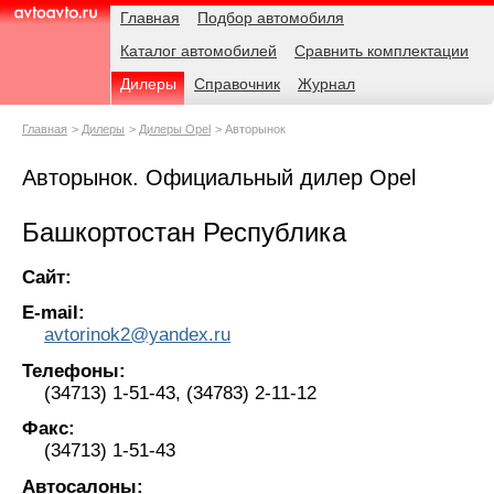
Навигация
Родительские
Главная
Подбор автомобиля
страницы
Каталог автомобилей
Сравнить комплектации
AvtoAvto.ru
Дилеры
Справочник
Журнал
Главная
Дилеры
Дилеры Opel
Авторынок
Авторынок. Официальный дилер Opel
Башкортостан Республика
Сайт:
E-mail:
avtorinok2@yandex.ru
Телефоны:
(34713) 1-51-43, (34783) 2-11-12
Факс:
(34713) 1-51-43
Автосалоны: