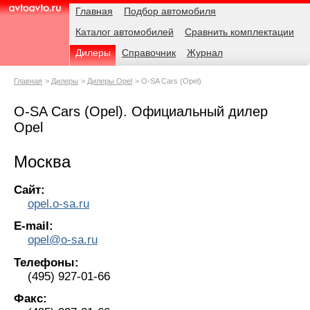
Навигация
Родительские
Главная
Подбор автомобиля
страницы
Каталог автомобилей
Сравнить комплектации
AvtoAvto.ru
Дилеры
Справочник
Журнал
Главная
Дилеры
Дилеры Opel
O-SA Cars (Opel)
O-SA Cars (Opel). Официальный дилер
Opel
Москва
Сайт:
opel.o-sa.ru
E-mail:
opel@o-sa.ru
Телефоны:
(495) 927-01-66
Факс: