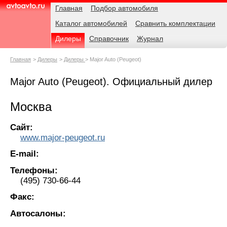
Навигация
Родительские
Главная
Подбор автомобиля
страницы
Каталог автомобилей
Сравнить комплектации
AvtoAvto.ru
Дилеры
Справочник
Журнал
Главная
Дилеры
Дилеры
Major Auto (Peugeot)
Major Auto (Peugeot). Официальный дилер
Москва
Сайт:
www.major-peugeot.ru
E-mail:
Телефоны:
(495) 730-66-44
Факс:
Автосалоны: