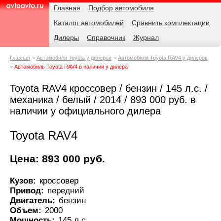
Навигация
Родительские
Главная
Подбор автомобиля
страницы
Каталог автомобилей
Сравнить комплектации
AvtoAvto.ru
Дилеры
Справочник
Журнал
Главная
Автомобили Toyota у дилеров
Автомобили Toyota RAV4 у дилеров
Автомобиль Toyota RAV4 в наличии у дилера
Toyota RAV4 кроссовер / бензин / 145 л.с. /
механика / белый / 2014 / 893 000 руб. в
наличии у официального дилера
Toyota RAV4
Цена: 893 000 руб.
Кузов:
кроссовер
Привод:
передний
Двигатель:
бензин
Объем:
2000
Мощность:
145 л.с.