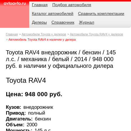
Навигация
Родительские
Главная
Подбор автомобиля
страницы
Каталог автомобилей
Сравнить комплектации
AvtoAvto.ru
Дилеры
Справочник
Журнал
Главная
Автомобили Toyota у дилеров
Автомобили Toyota RAV4 у дилеров
Автомобиль Toyota RAV4 в наличии у дилера
Toyota RAV4 внедорожник / бензин / 145
л.с. / механика / белый / 2014 / 948 000
руб. в наличии у официального дилера
Toyota RAV4
Цена: 948 000 руб.
Кузов:
внедорожник
Привод:
полный
Двигатель:
бензин
Объем:
2000
Мощность:
145 л.с.