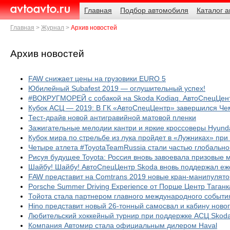
Навигация
Родительские
Главная
Подбор автомобиля
Каталог 
страницы
AvtoAvto.ru
Главная
Журнал
Архив новостей
Архив новостей
FAW снижает цены на грузовики EURO 5
Юбилейный Subafest 2019 — оглушительный успех!
#ВОКРУГМОРЕЙ с собакой на Skoda Kodiaq. АвтоСпецЦент
Кубок АСЦ — 2019: В ГК «АвтоСпецЦентр» завершился Че
Тест-драйв новой антигравийной матовой пленки
Зажигательные мелодии кантри и яркие кроссоверы Hyund
Кубок мира по стрельбе из лука пройдет в «Лужниках» при
Четыре атлета #ToyotaTeamRussia стали частью глобальн
Рисуя будущее Toyota: Россия вновь завоевала призовые 
Шайбу! Шайбу! АвтоСпецЦентр Skoda вновь поддержал еже
FAW представит на Comtrans 2019 новые кран-манипулято
Porsche Summer Driving Experience от Порше Центр Таганк
Тойота стала партнером главного международного события 
Hino представит новый 26-тонный самосвал и кабину ново
Любительский хоккейный турнир при поддержке АСЦ Skod
Компания Автомир стала официальным дилером Haval