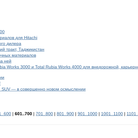
200
иалов для Hitachi
ого дилера
й тракт, Таджикистан
зочных материалов
а ней
bia Works 3000 и Total Rubia Works 4000 для внедорожной, карьерн
ии
!
те SUV — в совершенно новом осмыслении
1..600
|
601..700
|
701..800
|
801..900
|
901..1000
|
1001..1100
|
1101.