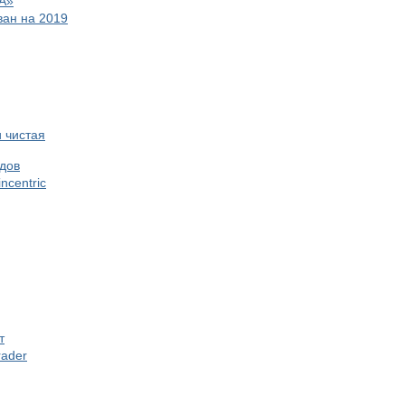
А»
ван на 2019
 чистая
одов
ncentric
т
rader