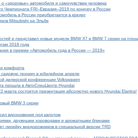
я о «здоровье» автомобиля и самочувствии человека
ого Чемпионата FRI–Евразия–2019 по конкуру в России
омобиль в России приобретается в кредит
ков Mitsubishi на Эльбе
остей и представил новые модели BMW X7 и BMW 7 серии на площа
огам 2018 года
ания в премии «Автомобиль года в России — 2019»
 и комфорта
ь садовую технику в юбилейном апреле
ной дилерской конференции Volkswagen
tra прошла в АвтоСпецЦентр Hyundai
2 марта состоится презентация абсолютно нового Hyundai Elantra!
новый BMW 3 серии
 сил вдохновения под капотом
ниями, дружными хороводами и ароматными блинами
ет линейку внедорожников в специальной версии TRD