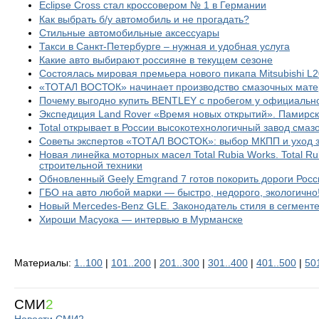
Eclipse Cross стал кроссовером № 1 в Германии
Как выбрать б/у автомобиль и не прогадать?
Стильные автомобильные аксессуары
Такси в Санкт-Петербурге – нужная и удобная услуга
Какие авто выбирают россияне в текущем сезоне
Состоялась мировая премьера нового пикапа Mitsubishi L
«ТОТАЛ ВОСТОК» начинает производство смазочных матер
Почему выгодно купить BENTLEY с пробегом у официальн
Экспедиция Land Rover «Время новых открытий». Памирски
Total открывает в России высокотехнологичный завод сма
Советы экспертов «ТОТАЛ ВОСТОК»: выбор МКПП и уход з
Новая линейка моторных масел Total Rubia Works. Total Ru
строительной техники
Обновленный Geely Emgrand 7 готов покорить дороги Росс
ГБО на авто любой марки — быстро, недорого, экологично
Новый Mercedes-Benz GLE. Законодатель стиля в сегмен
Хироши Масуока — интервью в Мурманске
Материалы:
1..100
|
101..200
|
201..300
|
301..400
|
401..500
|
50
СМИ
2