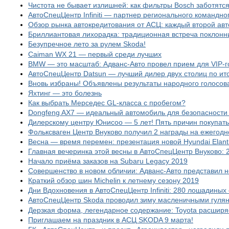
Чистота не бывает излишней: как фильтры Bosch заботятс
АвтоСпецЦентр Infiniti — партнер регионального командн
Обзор рынка автокредитования от АСЦ: каждый второй авт
Бриллиантовая лихорадка: традиционная встреча поклонни
Безупречное лето за рулем Skoda!
Caiman WX 21 — первый среди лучших
BMW — это масштаб: Адванс-Авто провел прием для VIP-г
АвтоСпецЦентр Datsun — лучший дилер двух столиц по ит
Вновь избраны! Объявлены результаты народного голосов
Яхтинг — это болезнь
Как выбрать Мерседес GL-класса с пробегом?
Dongfeng AX7 — идеальный автомобиль для безопасности
Дилерскому центру Юнисоо — 5 лет! Пять причин покупат
Фольксваген Центр Внуково получил 2 награды на ежегод
Весна — время перемен: презентация новой Hyundai Elan
Главная вечеринка этой весны в АвтоСпецЦентр Внуково: 2
Начало приёма заказов на Subaru Legacy 2019
Совершенство в новом обличии: Адванс-Авто представил 
Краткий обзор шин Michelin к летнему сезону 2019
Дни Вдохновения в АвтоСпецЦентр Infiniti: 280 лошадиных
АвтоСпецЦентр Skoda проводил зиму масленичными гуля
Дерзкая форма, легендарное содержание: Toyota расширя
Приглашаем на праздник в АСЦ SKODA 9 марта!