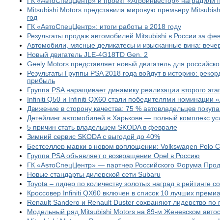
ГК «АвтоСпецЦентр» и проект «Агроинвестор» награди
Mitsubishi Motors представила мировую премьеру Mitsubish
год
ГК «АвтоСпецЦентр»: итоги работы в 2018 году
Результаты продаж автомобилей Mitsubishi в России за фе
Автомобили, мясные деликатесы и изысканные вина: вече
Новый двигатель JLE-4G18TD Gen. 2
Geely Motors представляет новый двигатель для российско
Результаты Группы PSA 2018 года войдут в историю: реко
прибыль
Группа PSA наращивает динамику реализации второго этап
Infiniti Q50 и Infiniti QX60 стали победителями номинаци
Движение в сторону качества: 75 % автовладельцев покуп
Детейлинг автомобилей в Харькове — полный комплекс усл
5 причин стать владельцем SKODA в феврале
Зимний сервис SKODA с выгодой до 40%
Бестселлер марки в новом воплощении: Volkswagen Polo C
Группа PSA объявляет о возвращении Opel в Россию
ГК «АвтоСпецЦентр» — партнер Российского Форума Про
Новые стандарты дилерской сети Subaru
Toyota – лидер по количеству золотых наград в рейтинге с
Кроссовер Infiniti QX60 включен в список 10 лучших прем
Renault Sandero и Renault Duster сохраняют лидерство по
Mодельный ряд Mitsubishi Motors на 89-м Женевском авто