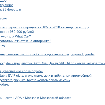
L200
ему миру
и к 23 февраля
тесно
емонстрируя рост продаж на 18% в 2018 календарном году
пен от 989 900 рублей
о журнала What Car?
овогодний ажиотаж на авторынке?
год
Центр познакомил гостей с праздничными традициям Hyundai
удьбы» при участии АвтоСпецЦентр SKODA принесла четыре тон
а, увеличение срока службы
 Rubia EV Fluid для электрических и гибридных автомобилей
детского рисунка Toyota «Автомобиль мечты»
мобиль
 центр LADA в Москве и Московской области