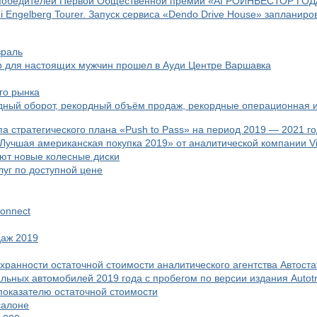
ли победителей Первой Общественной премии «АГРОИНВЕСТОР ГОД
i Engelberg Tourer. Запуск сервиса «Dendo Drive House» запланиро
враль
р для настоящих мужчин прошел в Ауди Центре Варшавка
го рынка
рдный оборот, рекордный объём продаж, рекордные операционная и
а стратегического плана «Push to Pass» на период 2019 — 2021 г
и «Лучшая американская покупка 2019» от аналитической компании Vi
ают новые колесные диски
уг по доступной цене
onnect
даж 2019
охранности остаточной стоимости аналитического агентства Автоста
иальных автомобилей 2019 года с пробегом по версии издания Autot
 показателю остаточной стоимости
салоне