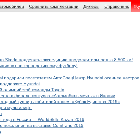
автомобилей
Сравнить комплектации
Дилеры
Справочник
Жу
р Skoda поддержал экспедицию продолжительностью 8 500 км!
мпионат по корпоративному футболу!
ai подарили посетителям АвтоСпецЦентр Hyundai осеннее настрое
 поддержке Hyundai
ой олимпийской команды Toyota
места в финале конкурса «Автомобиль мечты» в Японии
годный турнир любителей хоккея «Кубок Единства 2019»
р и мультилифт
а
года в России — WorldSkills Kazan 2019
го поколения на выставке Comtrans 2019
a