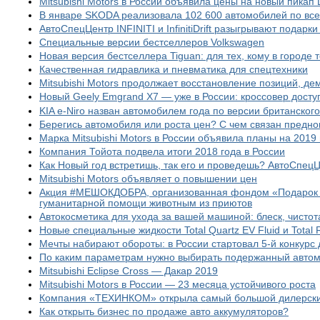
Mitsubishi Motors в России объявила цены на новый пикап 
В январе SKODA реализовала 102 600 автомобилей по вс
АвтоСпецЦентр INFINITI и InfinitiDrift разыгрывают подарк
Специальные версии бестселлеров Volkswagen
Новая версия бестселлера Tiguan: для тех, кому в городе 
Качественная гидравлика и пневматика для спецтехники
Mitsubishi Motors продолжает восстановление позиций, д
Новый Geely Emgrand X7 — уже в России: кроссовер досту
KIA e-Niro назван автомобилем года по версии британског
Берегись автомобиля или роста цен? С чем связан предн
Марка Mitsubishi Motors в России объявила планы на 2019 
Компания Тойота подвела итоги 2018 года в России
Как Новый год встретишь, так его и проведешь? АвтоСпец
Mitsubishi Motors объявляет о повышении цен
Акция #МЕШОКДОБРА, организованная фондом «Подарок с
гуманитарной помощи животным из приютов
Автокосметика для ухода за вашей машиной: блеск, чистот
Новые специальные жидкости Total Quartz EV Fluid и Total
Мечты набирают обороты: в России стартовал 5-й конкурс 
По каким параметрам нужно выбирать подержанный авто
Mitsubishi Eclipse Cross — Дакар 2019
Mitsubishi Motors в России — 23 месяца устойчивого роста
Компания «ТЕХИНКОМ» открыла самый большой дилерский
Как открыть бизнес по продаже авто аккумуляторов?